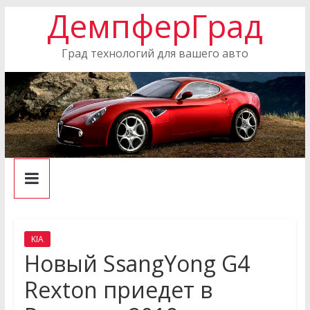
ДемпферГрад
Skip
to
content
Град технологий для вашего авто
KIA
Новый SsangYong G4
Rexton приедет в