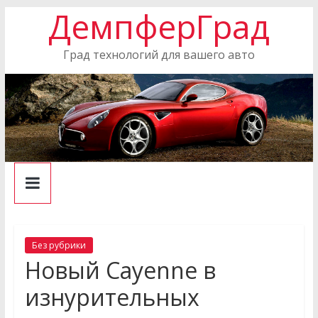
ДемпферГрад
Skip
to
content
Град технологий для вашего авто
Без рубрики
Новый Cayenne в
изнурительных