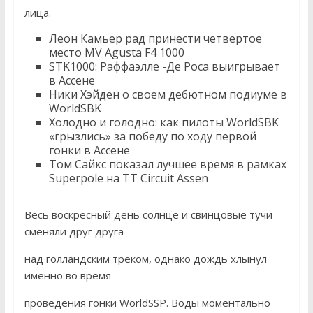
лица.
Леон Камьер рад принести четвертое
место MV Agusta F4 1000
STK1000: Раффаэлле -Де Роса выигрывает
в Ассене
Ники Хэйден о своем дебютном подиуме в
WorldSBK
Холодно и голодно: как пилоты WorldSBK
«грызлись» за победу по ходу первой
гонки в Ассене
Том Сайкс показал лучшее время в рамках
Superpole на TT Circuit Assen
Весь воскресный день солнце и свинцовые тучи
сменяли друг друга
над голландским треком, однако дождь хлынул
именно во время
проведения гонки WorldSSP. Воды моментально