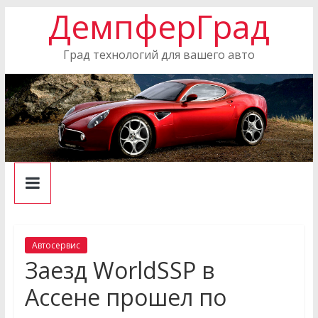
ДемпферГрад
Skip
to
content
Град технологий для вашего авто
Автосервис
Заезд WorldSSP в
Ассене прошел по