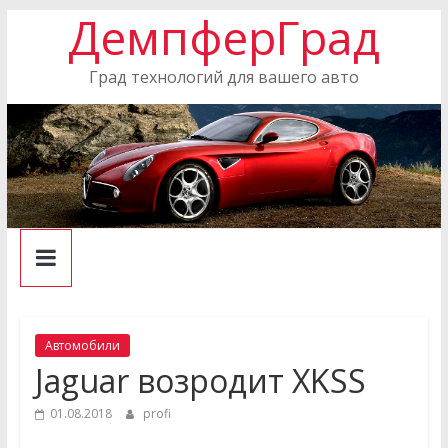
ДемпферГрад
Skip
to
content
Град технологий для вашего авто
Автомобили
Jaguar возродит XKSS
01.08.2018
profi