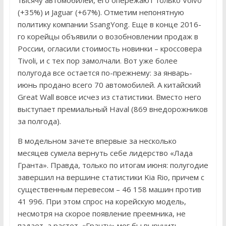
тысячу автомобилей, его опережают только Volvo
(+35%) и Jaguar (+67%). Отметим непонятную
политику компании SsangYong. Еще в конце 2016-
го корейцы объявили о возобновлении продаж в
России, огласили стоимость новинки – кроссовера
Tivoli, и с тех пор замолчали. Вот уже более
полугода все остается по-прежнему: за январь-
июнь продано всего 70 автомобилей. А китайский
Great Wall вовсе исчез из статистики. Вместо него
выступает премиальный Haval (869 внедорожников
за полгода).
В модельном зачете впервые за несколько
месяцев сумела вернуть себе лидерство «Лада
Гранта». Правда, только по итогам июня: полугодие
завершил на вершине статистики Kia Rio, причем с
существенным перевесом – 46 158 машин против
41 996. При этом спрос на корейскую модель,
несмотря на скорое появление преемника, не
падает, а растет. «Гранту» мог бы выручить