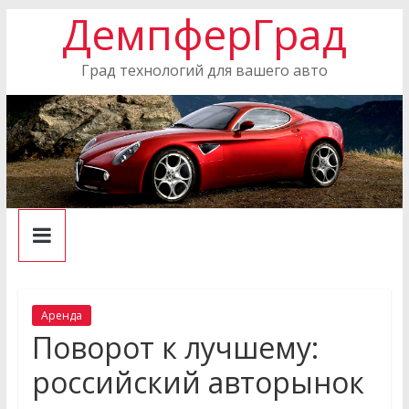
ДемпферГрад
Skip
to
content
Град технологий для вашего авто
Аренда
Поворот к лучшему:
российский авторынок