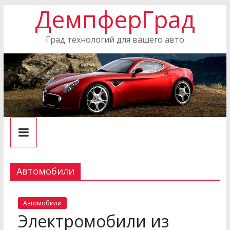
ДемпферГрад
Skip
to
content
Град технологий для вашего авто
Автомобили
Автомобили
Электромобили из