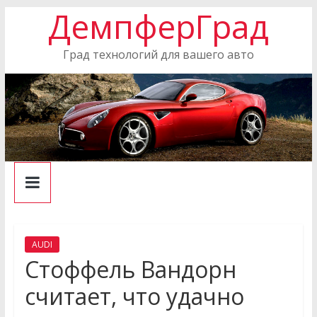
ДемпферГрад
Skip
to
content
Град технологий для вашего авто
AUDI
Стоффель Вандорн
считает, что удачно