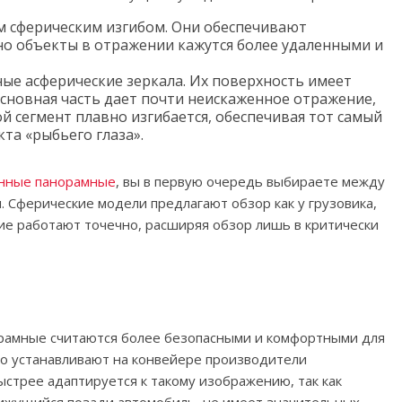
м сферическим изгибом. Они обеспечивают
но объекты в отражении кажутся более удаленными и
ные асферические зеркала. Их поверхность имеет
основная часть дает почти неискаженное отражение,
ой сегмент плавно изгибается, обеспечивая тот самый
та «рыбьего глаза».
онные панорамные
, вы в первую очередь выбираете между
 Сферические модели предлагают обзор как у грузовика,
кие работают точечно, расширяя обзор лишь в критически
рамные считаются более безопасными и комфортными для
то устанавливают на конвейере производители
стрее адаптируется к такому изображению, так как
вижущийся позади автомобиль, не имеет значительных