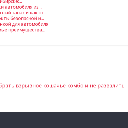
ибирске:…
ки автомобиля из…
ный запах и как от…
екты безопасной и…
нкой для автомобиля
омые преимущества…
собрать взрывное кошачье комбо и не развалить