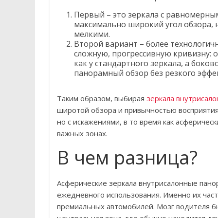
Первый – это зеркала с равномерны
максимально широкий угол обзора, 
мелкими.
Второй вариант – более технологич
сложную, прогрессивную кривизну: 
как у стандартного зеркала, а боков
панорамный обзор без резкого эффек
Таким образом, выбирая
зеркала внутрисал
широтой обзора и привычностью восприятия.
но с искажениями, в то время как асферичес
важных зонах.
В чем разница?
Асферические зеркала внутрисалонные пано
ежедневного использования. Именно их час
премиальных автомобилей. Мозг водителя бы
центральная зона, где обычно находится д