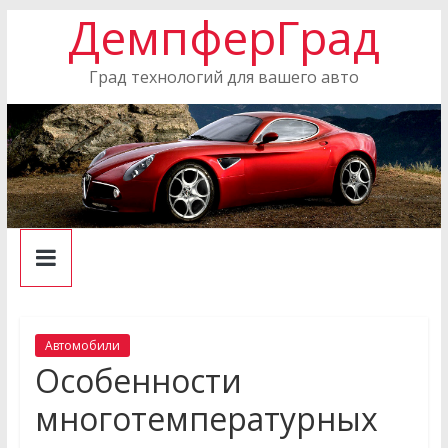
ДемпферГрад
Skip
to
content
Град технологий для вашего авто
Автомобили
Особенности
многотемпературных