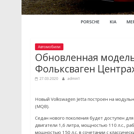
PORSCHE
KIA
ME
Автомобили
Обновленная модель V
Фольксваген Центрах
27.03.2020
admin1
Новый Volkswagen Jetta построен на модул
(MQB).
Седан нового поколения будет доступен для
двигатели 1,6 литра, мощностью 110 л.с., р
мощностью 150 л.с. в сочетании с классическ