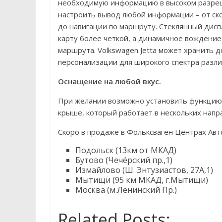
необходимую информацию в высоком разреш
настроить вывод любой информации – от ско
до навигации по маршруту. Стеклянный дис
карту более четкой, а динамичное вождение
маршрута. Volkswagen Jetta может хранить 
персонализации для широкого спектра разли
Оснащение на любой вкус.
При желании возможно установить функцию 
крыше, который работает в нескольких напра
Cкоро в продаже в Фольксваген Центрах Авт
Подольск (13км от МКАД)
Бутово (Чечёрский пр.,1)
Измайлово (Ш. Энтузиастов, 27А,1)
Мытищи (95 км МКАД, г.Мытищи)
Москва (м.Ленинский Пр.)
Related Posts: