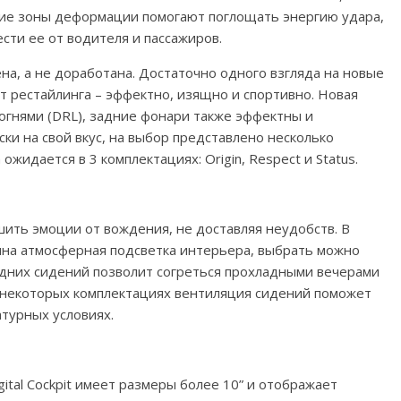
ние зоны деформации помогают поглощать энергию удара,
ести ее от водителя и пассажиров.
на, а не доработана. Достаточно одного взгляда на новые
 рестайлинга – эффектно, изящно и спортивно. Новая
огнями (DRL), задние фонари также эффектны и
ки на свой вкус, на выбор представлено несколько
ожидается в 3 комплектациях: Origin, Respect и Status.
ить эмоции от вождения, не доставляя неудобств. В
пна атмосферная подсветка интерьера, выбрать можно
едних сидений позволит согреться прохладными вечерами
 в некоторых комплектациях вентиляция сидений поможет
турных условиях.
tal Cockpit имеет размеры более 10” и отображает