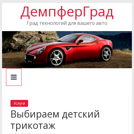
ДемпферГрад
Skip
to
content
Град технологий для вашего авто
Услуги
Выбираем детский
трикотаж