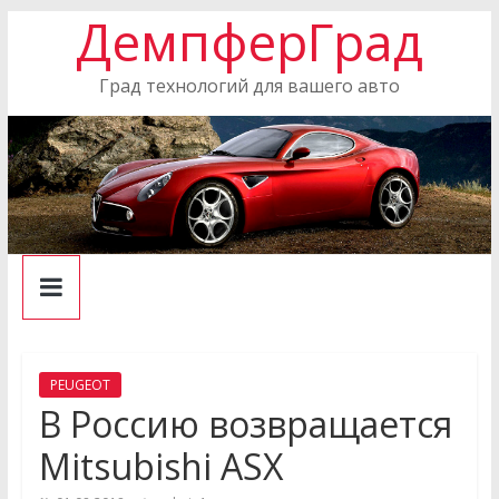
ДемпферГрад
Skip
to
content
Град технологий для вашего авто
PEUGEOT
В Россию возвращается
Mitsubishi ASX