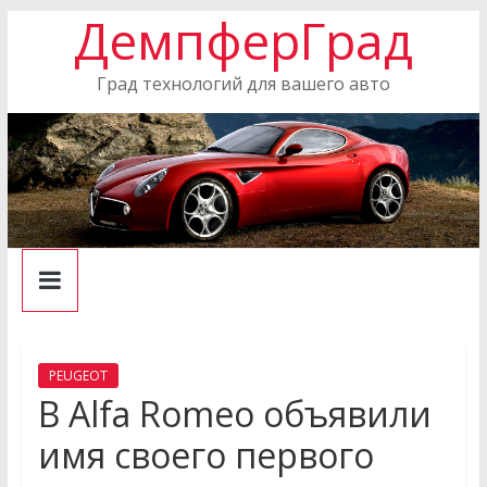
ДемпферГрад
Skip
to
content
Град технологий для вашего авто
PEUGEOT
В Alfa Romeo объявили
имя своего первого