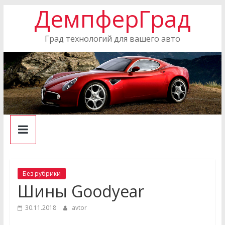
ДемпферГрад
Skip
to
content
Град технологий для вашего авто
Без рубрики
Шины Goodyear
30.11.2018
avtor