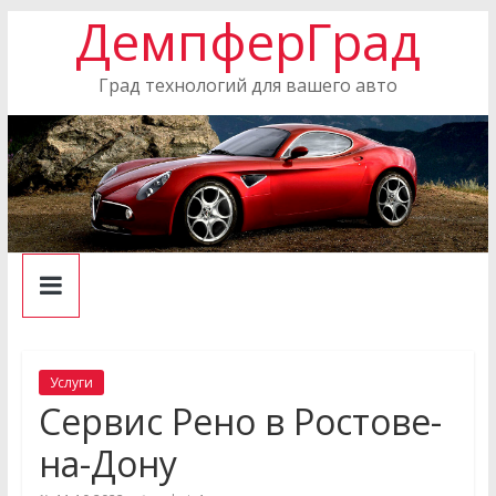
ДемпферГрад
Skip
to
content
Град технологий для вашего авто
Услуги
Сервис Рено в Ростове-
на-Дону