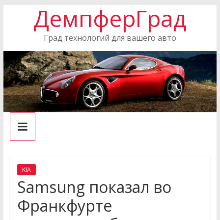
ДемпферГрад
Skip
to
content
Град технологий для вашего авто
KIA
Samsung показал во
Франкфурте