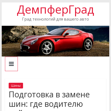
ДемпферГрад
Skip
to
content
Град технологий для вашего авто
Шины
Подготовка в замене
шин: где водителю