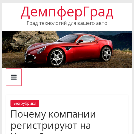
ДемпферГрад
Skip
to
content
Град технологий для вашего авто
Без рубрики
Почему компании
регистрируют на