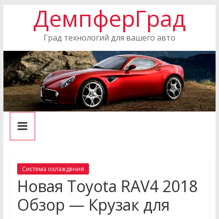
ДемпферГрад
Skip
to
content
Град технологий для вашего авто
Система охлаждения
Новая Toyota RAV4 2018
Обзор — Крузак для