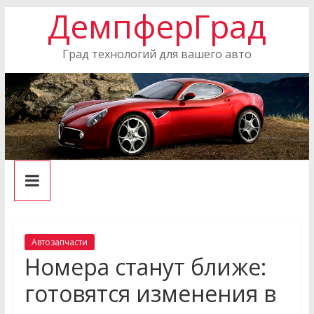
ДемпферГрад
Skip
to
content
Град технологий для вашего авто
Автозапчасти
Номера станут ближе:
готовятся изменения в