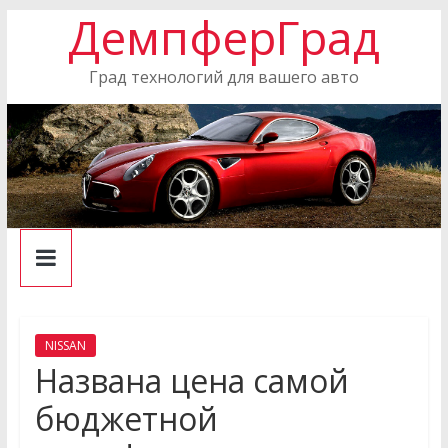
ДемпферГрад
Skip
to
content
Град технологий для вашего авто
NISSAN
Названа цена самой
бюджетной