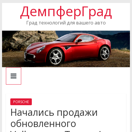
ДемпферГрад
Skip
to
content
Град технологий для вашего авто
PORSCHE
Начались продажи
обновленного