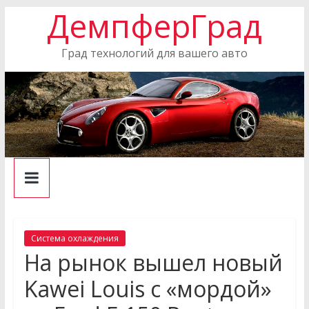
ДемпферГрад
Skip
to
content
Град технологий для вашего авто
Система охлаждения
На рынок вышел новый
Kawei Louis с «мордой»