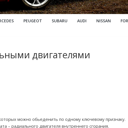
RCEDES
PEUGEOT
SUBARU
AUDI
NISSAN
FO
льными двигателями
 которых можно обьеденить по одному ключевому признаку.
гата – радиального двигателя внутреннего сгорания.