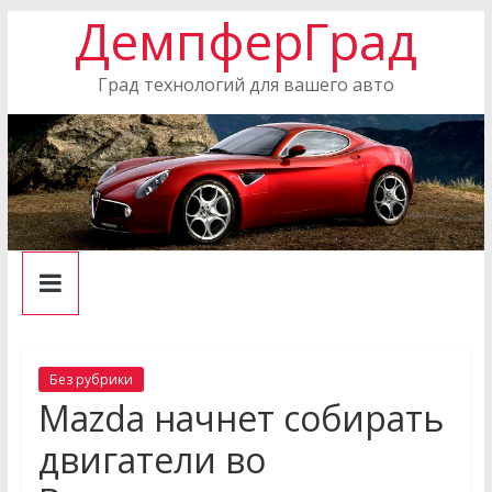
ДемпферГрад
Skip
to
content
Град технологий для вашего авто
Без рубрики
Mazda начнет собирать
двигатели во