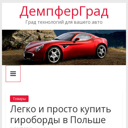
ДемпферГрад
Skip
to
content
Град технологий для вашего авто
Товары
Легко и просто купить
гироборды в Польше