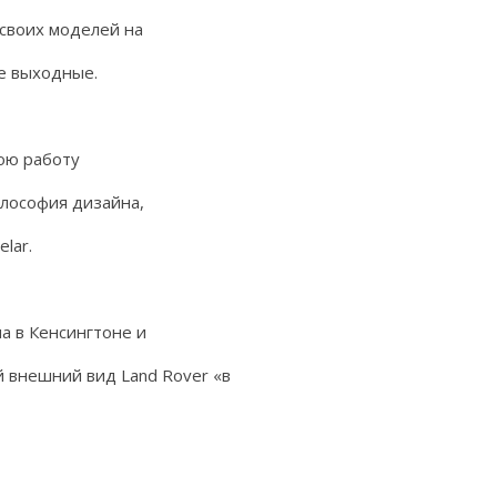
своих моделей на
е выходные.
ою работу
илософия дизайна,
lar.
а в Кенсингтоне и
 внешний вид Land Rover «в