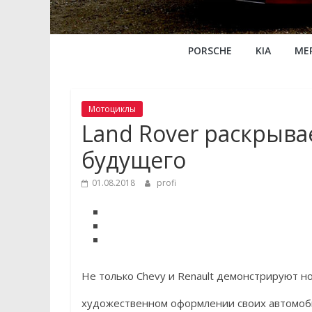
PORSCHE
KIA
ME
Мотоциклы
Land Rover раскрыва
будущего
01.08.2018
profi
Не только Chevy и Renault демонстрируют н
художественном оформлении своих автомоби