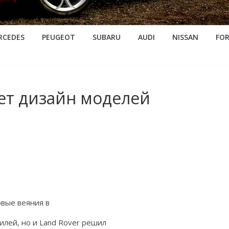
RCEDES
PEUGEOT
SUBARU
AUDI
NISSAN
FO
ет дизайн моделей
овые веяния в
лей, но и Land Rover решил