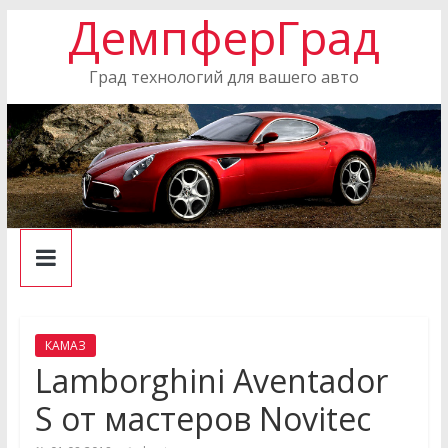
ДемпферГрад
Skip
to
content
Град технологий для вашего авто
КАМАЗ
Lamborghini Aventador
S от мастеров Novitec