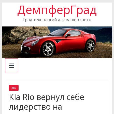
ДемпферГрад
Skip
to
content
Град технологий для вашего авто
KIA
Kia Rio вернул себе
лидерство на