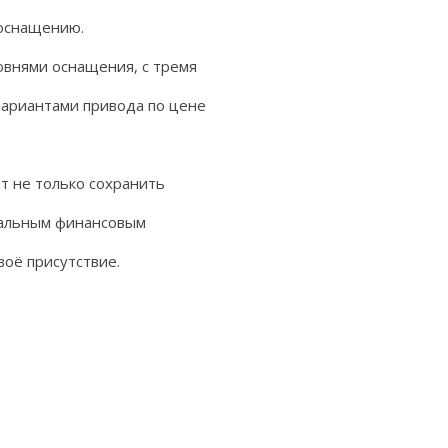
 оснащению.
внями оснащения, с тремя
вариантами привода по цене
т не только сохранить
циальным финансовым
оё присутствие.