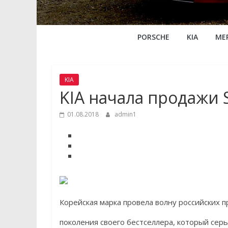
PORSCHE
KIA
ME
KIA
KIA начала продажи 
01.08.2018
admin1
Корейская марка провела волну российских 
поколения своего бестселлера, который серь