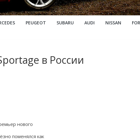
RCEDES
PEUGEOT
SUBARU
AUDI
NISSAN
FO
Sportage в России
премьер нового
ёзно поменялся как