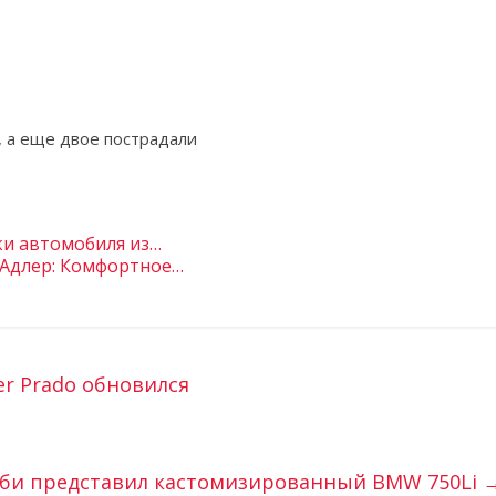
, а еще двое пострадали
ки автомобиля из…
 Адлер: Комфортное…
er Prado обновился
аби представил кастомизированный BMW 750Li