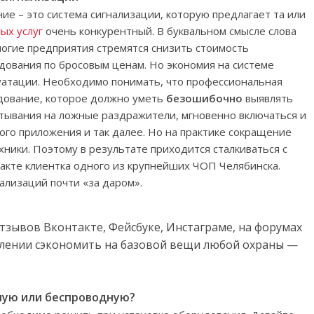
ие – это система сигнализации, которую предлагает та или
ых услуг
очень конкурентный. В буквальном смысле слова
ногие предприятия стремятся снизить стоимость
дования по бросовым ценам. Но экономия на системе
уатации. Необходимо понимать, что профессиональная
удование, которое должно уметь
безошибочно
выявлять
тывания на ложные раздражители, мгновенно включаться и
го приложения и так далее. Но на практике сокращение
хники. Поэтому в результате приходится сталкиваться с
такте клиентка одного из крупнейших ЧОП Челябинска.
ализаций почти «за даром».
отзывов Вконтакте, Фейсбуке, Инстаграме, на форумах
емлении сэкономить на базовой вещи любой охраны —
ную или беспроводную?