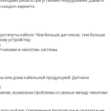
обходимо решить при установке оборудования. Давайте
 каждого варианта.
ротянуты кабели. Чем больше датчиков, тем больше
ому устройству.
в
атчиками и «мозгом» системы
ы или дома кабельной продукцией. Датчики
т
вание, возможны проблемы со связью между «мозгом»
о прошлый век. Современные беспроводные сигнализации