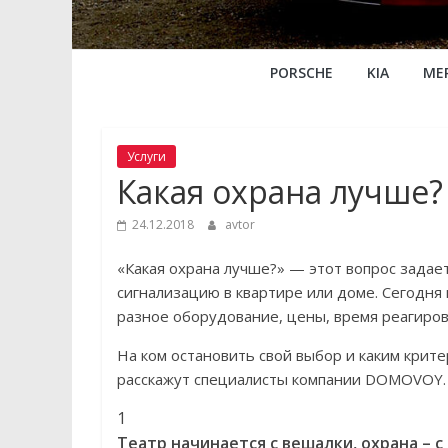
PORSCHE
KIA
ME
Услуги
Какая охрана лучше?
24.12.2018
avtor
«Какая охрана лучше?» — этот вопрос задае
сигнализацию в квартире или доме. Сегодня
разное оборудование, цены, время реагирова
На ком остановить свой выбор и каким крит
расскажут специалисты компании DOMOVOY.
1
Театр начинается с вешалки, охрана – с