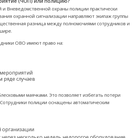
риятие (ЧОП) или полицию?
й и Вневедомственной охраны полиции практически
ывания охранной сигнализации направляют экипаж группы
существенная разница между полномочиями сотрудников и
шире.
удники ОВО имеют право на:
 мероприятий
 ряде случаев
лесковыми маячками. Это позволяет избегать потери
. Сотрудники полиции оснащены автоматическим
й организации
 через несколько недель недорогое оборудование