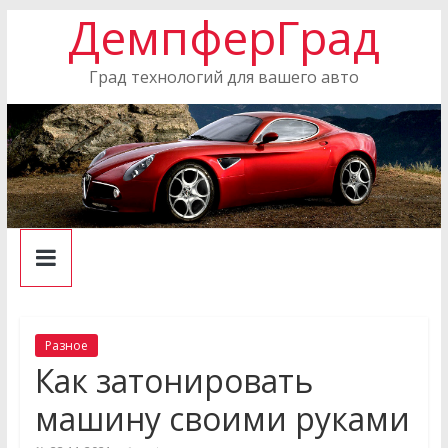
ДемпферГрад
Skip
to
content
Град технологий для вашего авто
Разное
Как затонировать
машину своими руками