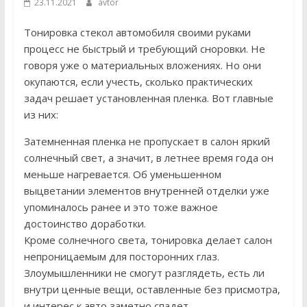
23.11.2021
avtor
Тонировка стекол автомобиля своими руками
процесс не быстрый и требующий сноровки. Не
говоря уже о материальных вложениях. Но они
окупаются, если учесть, сколько практических
задач решает установленная пленка. Вот главные
из них:
Затемненная пленка не пропускает в салон яркий
солнечный свет, а значит, в летнее время года он
меньше нагревается. Об уменьшенном
выцветании элементов внутренней отделки уже
упоминалось ранее и это тоже важное
достоинство доработки.
Кроме солнечного света, тонировка делает салон
непроницаемым для посторонних глаз.
Злоумышленники не смогут разглядеть, есть ли
внутри ценные вещи, оставленные без присмотра,
и интерес к авто заметно спадет.