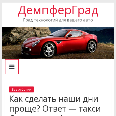
ДемпферГрад
Skip
to
content
Град технологий для вашего авто
Без рубрики
Как сделать наши дни
проще? Ответ — такси