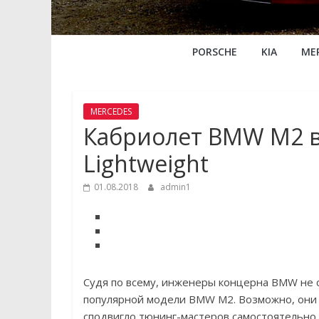
PORSCHE
KIA
ME
MERCEDES
Кабриолет BMW M2 в
Lightweight
01.08.2018
admin1
Судя по всему, инженеры концерна BMW не 
популярной модели BMW M2. Возможно, они и
сподвигло тюнинг-мастеров самостоятельно