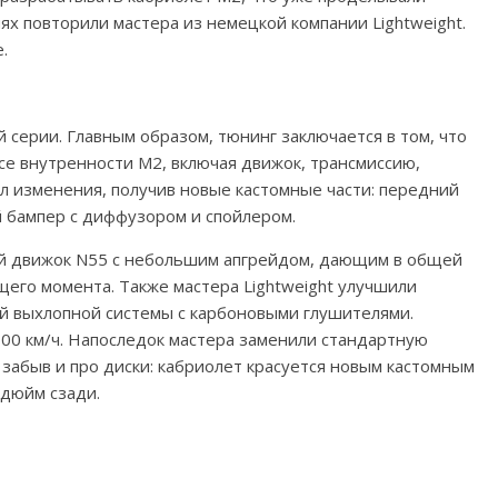
нях повторили мастера из немецкой компании Lightweight.
.
й серии. Главным образом, тюнинг заключается в том, что
все внутренности M2, включая движок, трансмиссию,
л изменения, получив новые кастомные части: передний
й бампер с диффузором и спойлером.
й движок N55 с небольшим апгрейдом, дающим в общей
щего момента. Также мастера Lightweight улучшили
й выхлопной системы с карбоновыми глушителями.
300 км/ч. Напоследок мастера заменили стандартную
не забыв и про диски: кабриолет красуется новым кастомным
 дюйм сзади.