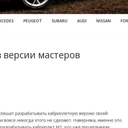
RCEDES
PEUGEOT
SUBARU
AUDI
NISSAN
FO
 версии мастеров
спешат разрабатывать кабриолетную версию своей
 вовсе никогда этого не сделают. Наверняка, именно это
 разрабатывать кабриолет M2, что уже проделывали