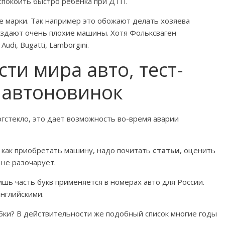
спокоить быстро ребенка при ДТП.
 марки. Так например это обожают делать хозяева
оздают очень плохие машины. Хотя Фольксваген
di, Bugatti, Lamborgini.
ти мира авто, тест-
 автоновинок
ргстекло, это дает возможность во-время аварии
 как приобретать машину, надо почитать
статьи
, оценить
 не разочарует.
шь часть букв применяется в номерах авто для России.
английскими.
бки? В действительности же подобный список многие годы