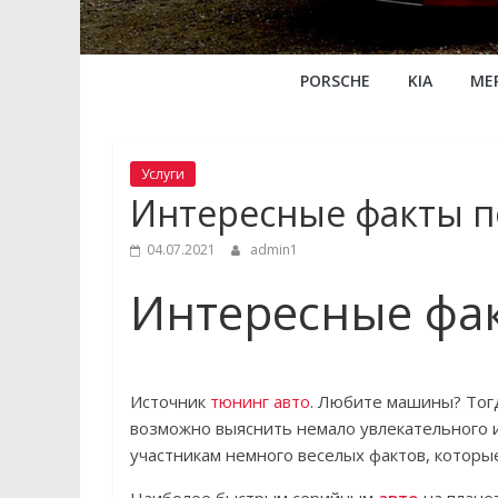
PORSCHE
KIA
ME
Услуги
Интересные факты п
04.07.2021
admin1
Интересные фак
Источник
тюнинг авто
. Любите машины? Тогд
возможно выяснить немало увлекательного 
участникам немного веселых фактов, которы
Наиболее быстрым серийным
авто
на планет