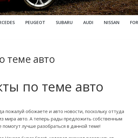
RCEDES
PEUGEOT
SUBARU
AUDI
NISSAN
FO
о теме авто
ты по теме авто
а пожалуй обожаете и авто новости, поскольку оттуда
из мира авто. А теперь рады предложить собственным
е помогут лучше разобраться в данной теме!
е Veyron Super Sport, которая сможет разогнаться