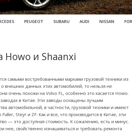
RCEDES
PEUGEOT
SUBARU
AUDI
NISSAN
FO
а Howo и Shaanxi
ются самыми востребованными марками грузовой техники из
ь о внешних данных этих автомобилей, то нельзя не
 они очень похожи на Volvo FL, особенно это касается Howo.
заводах в Китае. Эти заводы оснащены лучшим
ва автомобильной, в частности, грузовой техники и имеют
uller, Steyr и ZF. Как и все, что производится в Китае, эти
о — это доступная стоимость. К сожалению, есть и минус.
три нее, свойственно изнашиваться и требовать ремонта