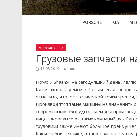
PORSCHE
KIA
ME
Автозапчасти
Грузовые запчасти н
17.03.2019
hunter
Howo и Shaanxi, на сегодняшний день, явля
Китая, используемой в России. если говорит
отметить, что, с эстетической точки зрения,
Производятся такие машины на знаменитых 
современным оборудованием для производст
лицензирование от таких компаний, как Eaton F
грузовики также имеют большое преимуществ
Как и любой технике, а также запчастям вну