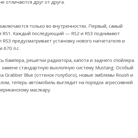
не отличаются друг от друга.
заключаются только во внутренностях. Первый, самый
я RS1. Каждый последующий — RS2 и RS3 поднимают
 RS3 предусматривает установку нового нагнетателя и
 670 л.с.
ь бампера, решётки радиатора, капота и заднего спойлера.
й замене стандартную выхлопную систему Mustang. Особый
 Grabber Blue (оттенок голубого), новые эмблемы Roush и
лом, теперь автомобиль выглядит на порядок агрессивней
мериканскому маслкару.