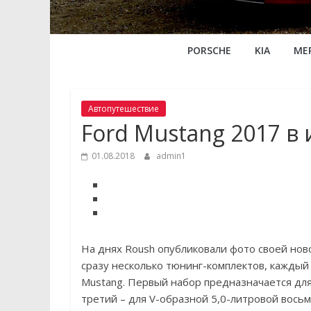
PORSCHE
KIA
ME
Автопутешествие
Ford Mustang 2017 в
01.08.2018
admin1
На днях Roush опубликовали фото своей ново
сразу несколько тюнинг-комплектов, каждый
Mustang. Первый набор предназначается для
третий – для V-образной 5,0-литровой вось