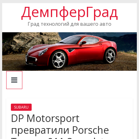
ДемпферГрад
Skip
to
content
Град технологий для вашего авто
SUBARU
DP Motorsport
превратили Porsche