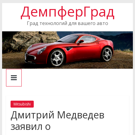
ДемпферГрад
Skip
to
content
Град технологий для вашего авто
Mitsubishi
Дмитрий Медведев
заявил о