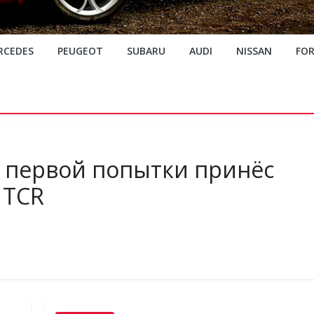
RCEDES
PEUGEOT
SUBARU
AUDI
NISSAN
FO
с первой попытки принёс
 TCR