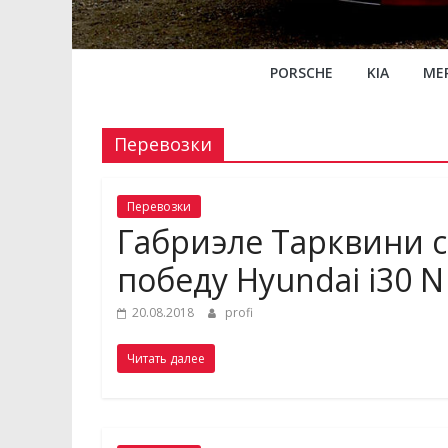
PORSCHE
KIA
ME
Перевозки
Перевозки
Габриэле Тарквини 
победу Hyundai i30 N
20.08.2018
profi
Читать далее