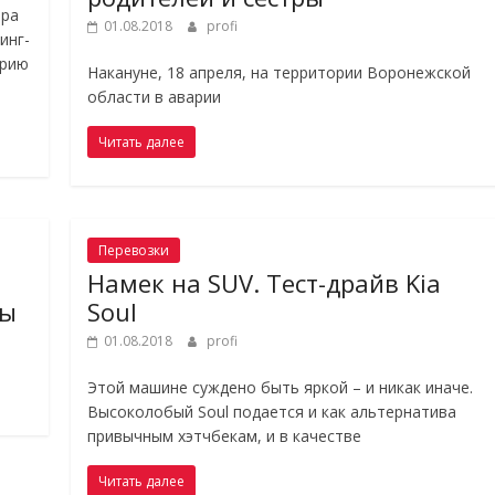
ара
01.08.2018
profi
инг-
ерию
Накануне, 18 апреля, на территории Воронежской
области в аварии
Читать далее
Перевозки
Намек на SUV. Тест-драйв Kia
мы
Soul
01.08.2018
profi
Этой машине суждено быть яркой – и никак иначе.
Высоколобый Soul подается и как альтернатива
привычным хэтчбекам, и в качестве
Читать далее