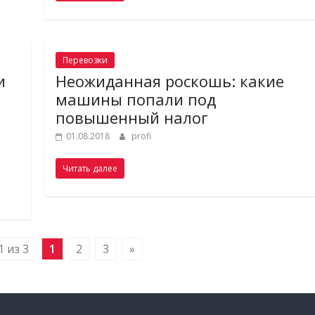
Перевозки
и
Неожиданная роскошь: какие
машины попали под
повышенный налог
01.08.2018
profi
Читать далее
 из 3
1
2
3
»