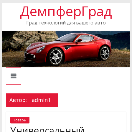
ДемпферГрад
Skip
to
content
Град технологий для вашего авто
Автор:
admin1
Товары
Универсальный