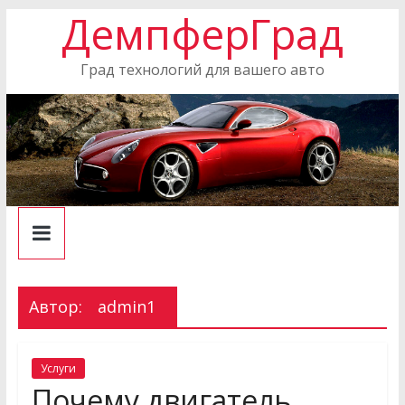
ДемпферГрад
Skip
to
content
Град технологий для вашего авто
Автор:
admin1
Услуги
Почему двигатель